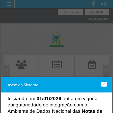
Cadastre-se
Atende.Net
Recuperar Senha
EMISSÃO DE
LICITAÇÕES
CONSULTA DE
Aviso do Sistema
PROTOCOLO
PROTOCOLO
Erro
SISTEMA
Gerenciamento do Sistema
I
niciando em
01/01/2026
entra em vigor a
CÓDIGO DA MENSAGEM:
EST-000040
obrigatoriedade de integração com o
Ocorreu um erro de script:
Ambiente de Dados Nacional das
Notas de