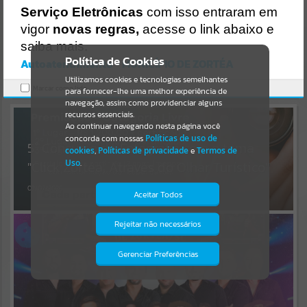
Uncaught SyntaxError: Unexpected token '('
Serviço Eletrônicas
com isso entraram em
https://zortea.atende.net/static/bundle/wpo_index_2_base_l2_porta
Resultados para
""
l_editores_sync_ba916f3256046a54cb047e8d7094a74a.js?
vigor
novas regras,
acesse o link abaixo e
v=780d20e4:47
saiba mais.
Verificar Mais Detalhes
Portais
Política de Cookies
Autoatendimento - MUNICÍPIO DE ZORTÉA
OK
Utilizamos cookies e tecnologias semelhantes
Por favor, aguarde...
Marcar como lido.
para fornecer-lhe uma melhor experiência de
navegação, assim como providenciar alguns
NOTÍCIAS
recursos essenciais.
Ao continuar navegando nesta página você
concorda com nossas
Políticas de uso de
Por favor, aguarde...
5° Concurso de Fotografia com o tema
cookies
,
Políticas de privacidade
e
Termos de
Uso
.
"Click Zortéa, Através do Olhar Turístico"
SUBPORTAIS
07/07/2026
Aceitar Todos
Por favor, aguarde...
Rejeitar não necessários
Isto significa que diversos recursos
providenciados poderão não estar
disponíveis.
Gerenciar Preferências
SERVIÇOS
Por favor, aguarde...