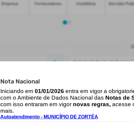
Empresa
Fornecedores
Imobiliária
Servidor Públ
Emissão do Recibo de Pagamen
Consulta de Licitações
Nota Nacional
I
niciando em
01/01/2026
entra em vigor a obrigator
Acesso ao Sistema Fiscal
com o Ambiente de Dados Nacional das
Notas de S
com isso entraram em vigor
novas regras,
acesse o
ébitos - CND
Emissão da Certidão Negativa d
mais.
Autoatendimento - MUNICÍPIO DE ZORTÉA
Emissão de Guias IPTU