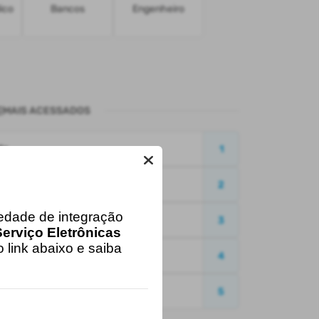
ico
Bancos
Engenheiro
MAIS ACESSADOS
to
1
2
iedade de integração
3
erviço Eletrônicas
 link abaixo e saiba
e Débitos - CND
4
5