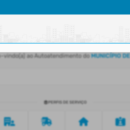
-vindo(a) ao Autoatendimento do
MUNICÍPIO D
PERFIS DE SERVIÇO