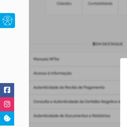
Cidadão
Contabilidade
EM DESTAQUE
Manuais NFSe
Acesso à Informação
Autenticidade do Recibo de Pagamento
Consulta e Autenticidade da Certidão Negativa de D
Autenticidade de Documentos e Relatórios