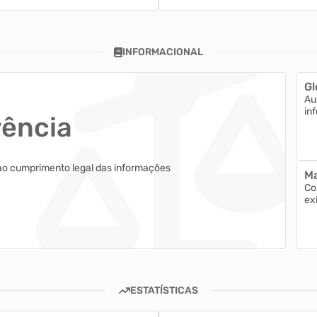
INFORMACIONAL
Gl
Au
in
rência
ao cumprimento legal das informações
Ma
Co
ex
ESTATÍSTICAS