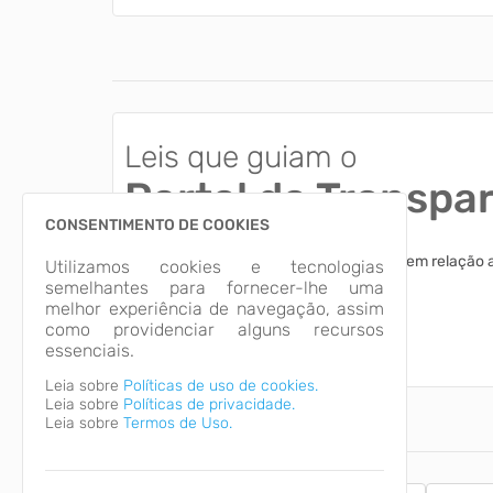
Leis que guiam o
Portal da Transpa
CONSENTIMENTO DE COOKIES
Esclareça dúvidas comuns dos usuários em relação 
Utilizamos cookies e tecnologias
apresentadas.
semelhantes para fornecer-lhe uma
melhor experiência de navegação, assim
como providenciar alguns recursos
Acessar
essenciais.
Leia sobre
Políticas de uso de cookies.
Leia sobre
Políticas de privacidade.
Leia sobre
Termos de Uso.