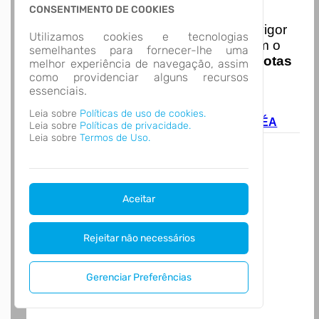
Nota Nacional
CONSENTIMENTO DE COOKIES
I
niciando em
01/01/2026
entra em vigor
Utilizamos cookies e tecnologias
a obrigatoriedade de integração com o
semelhantes para fornecer-lhe uma
Ambiente de Dados Nacional das
Notas
melhor experiência de navegação, assim
de Serviço Eletrônicas
com isso
como providenciar alguns recursos
essenciais.
entraram em vigor
novas regras,
acesse o link abaixo e saiba mais.
Leia sobre
Políticas de uso de cookies.
Autoatendimento - MUNICÍPIO DE ZORTÉA
Leia sobre
Políticas de privacidade.
Leia sobre
Termos de Uso.
Aceitar
Rejeitar não necessários
Gerenciar Preferências