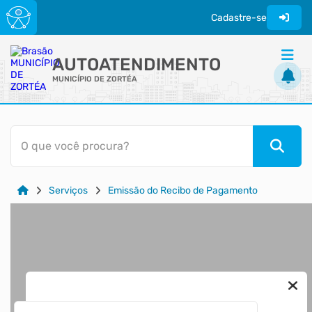
Cadastre-se
AUTOATENDIMENTO
MUNICÍPIO DE ZORTÉA
ACESSO RÁPIDO
O que você procura?
Acessibilidade
Cidadão
Serviços
Emissão do Recibo de Pagamento
Transparência