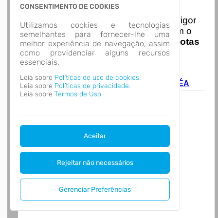
Nota Nacional
CONSENTIMENTO DE COOKIES
I
niciando em
01/01/2026
entra em vigor
Utilizamos cookies e tecnologias
a obrigatoriedade de integração com o
semelhantes para fornecer-lhe uma
Ambiente de Dados Nacional das
Notas
melhor experiência de navegação, assim
de Serviço Eletrônicas
com isso
como providenciar alguns recursos
essenciais.
entraram em vigor
novas regras,
acesse o link abaixo e saiba mais.
Leia sobre
Políticas de uso de cookies.
Autoatendimento - MUNICÍPIO DE ZORTÉA
Leia sobre
Políticas de privacidade.
Leia sobre
Termos de Uso.
Aceitar
Rejeitar não necessários
Gerenciar Preferências