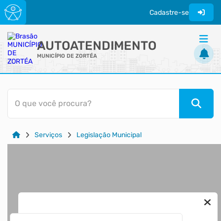
Cadastre-se
AUTOATENDIMENTO
MUNICÍPIO DE ZORTÉA
ACESSO RÁPIDO
O que você procura?
Acessibilidade
Cidadão
Serviços
Legislação Municipal
Transparência