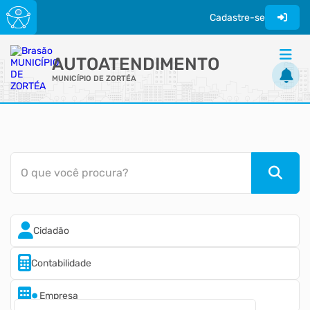
Cadastre-se
AUTOATENDIMENTO
MUNICÍPIO DE ZORTÉA
ACESSO RÁPIDO
Acessibilidade
Cidadão
O que você procura?
Transparência
Cidadão
Contabilidade
Empresa