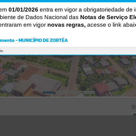
Gerenciamento do Sistema
CÓDIGO DA MENSAGEM:
EST-000040
 em
01/01/2026
entra em vigor a obrigatoriedade de 
Ocorreu um erro de script:
biente de Dados Nacional das
Notas de Serviço El
Uncaught SyntaxError: Unexpected token '('
entraram em vigor
novas regras,
acesse o link abai
https://zortea.atende.net/cidadao/static/bundle/wpo_index_2_base_
l2_portal_editores_sync_ba916f3256046a54cb047e8d7094a74a.js?
v=780d20e4:47
mento - MUNICÍPIO DE ZORTÉA
Verificar Mais Detalhes
OK
do.
D