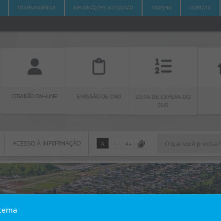
TRANSPARÊNCIA
INFORMAÇÕES AO CIDADÃO
TURISMO
CONTATO
LINE
EMISSÃO DE CND
IPTU
LISTA DE ESPERA DO
SUS
ACESSO À INFORMAÇÃO
A
A
-
A
+
ACESSO À INFORMAÇÃO
Por favor, aguarde...
Erro
stema
SISTEMA