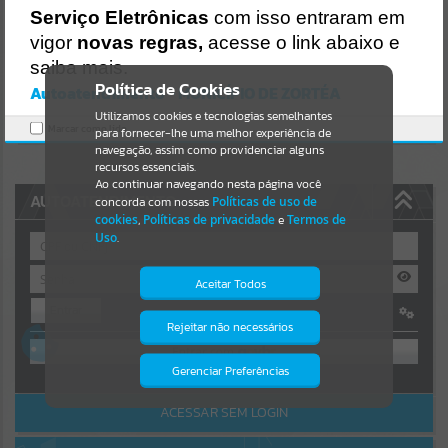
Uncaught SyntaxError: Unexpected token '('
Serviço Eletrônicas
com isso entraram em
https://zortea.atende.net/cidadao/pagina/static/bundle/wpo_index_
Resultados para
""
2_base_l2_portal_editores_sync_ba916f3256046a54cb047e8d7094a
vigor
novas regras,
acesse o link abaixo e
74a.js?v=780d20e4:47
saiba mais.
Verificar Mais Detalhes
Portais
Política de Cookies
Autoatendimento - MUNICÍPIO DE ZORTÉA
OK
Utilizamos cookies e tecnologias semelhantes
Por favor, aguarde...
Marcar como lido.
para fornecer-lhe uma melhor experiência de
navegação, assim como providenciar alguns
NOTÍCIAS
recursos essenciais.
Ao continuar navegando nesta página você
AUTOATENDIMENTO
concorda com nossas
Políticas de uso de
Por favor, aguarde...
cookies
,
Políticas de privacidade
e
Termos de
Uso
.
SUBPORTAIS
Aceitar Todos
Entrar
Por favor, aguarde...
Rejeitar não necessários
Isto significa que diversos recursos
OU
providenciados poderão não estar
disponíveis.
Gerenciar Preferências
SERVIÇOS
Cadastre-se
|
Recuperar Senha
ACESSAR SEM LOGIN
Por favor, aguarde...