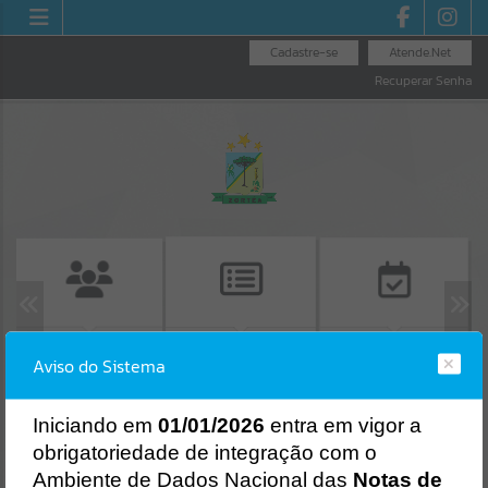
Cadastre-se
Atende.Net
Recuperar Senha
EMISSÃO DE
C
CONSULTA DE
LICITAÇÕES
Aviso do Sistema
PROTOCOLO
PROTOCOLO
Erro
SISTEMA
Gerenciamento do Sistema
I
niciando em
01/01/2026
entra em vigor a
CÓDIGO DA MENSAGEM:
EST-000040
obrigatoriedade de integração com o
Ocorreu um erro de script:
Ambiente de Dados Nacional das
Notas de