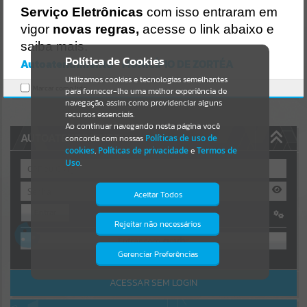
Uncaught SyntaxError: Unexpected token '('
Serviço Eletrônicas
com isso entraram em
https://zortea.atende.net/cidadao/pagina/static/bundle/wpo_index_
Resultados para
""
2_base_l2_portal_editores_sync_ba916f3256046a54cb047e8d7094a
vigor
novas regras,
acesse o link abaixo e
74a.js?v=780d20e4:47
saiba mais.
Verificar Mais Detalhes
Portais
Política de Cookies
Autoatendimento - MUNICÍPIO DE ZORTÉA
OK
Utilizamos cookies e tecnologias semelhantes
Por favor, aguarde...
Marcar como lido.
para fornecer-lhe uma melhor experiência de
navegação, assim como providenciar alguns
NOTÍCIAS
recursos essenciais.
Ao continuar navegando nesta página você
AUTOATENDIMENTO
concorda com nossas
Políticas de uso de
Por favor, aguarde...
cookies
,
Políticas de privacidade
e
Termos de
Uso
.
SUBPORTAIS
Aceitar Todos
Entrar
Por favor, aguarde...
Rejeitar não necessários
Isto significa que diversos recursos
OU
providenciados poderão não estar
disponíveis.
Gerenciar Preferências
SERVIÇOS
Cadastre-se
|
Recuperar Senha
ACESSAR SEM LOGIN
Por favor, aguarde...