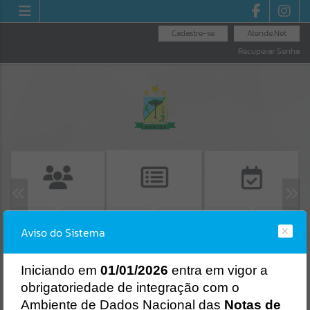
Cadastre-se
Atende.Net
Recuperar Senha
EMISSÃO DE
CONSULTA DE
LICITAÇÕES
Aviso do Sistema
PROTOCOLO
PROTOCOLO
Erro
SISTEMA
Gerenciamento do Sistema
I
niciando em
01/01/2026
entra em vigor a
CÓDIGO DA MENSAGEM:
EST-000040
obrigatoriedade de integração com o
Ocorreu um erro de script:
Ambiente de Dados Nacional das
Notas de