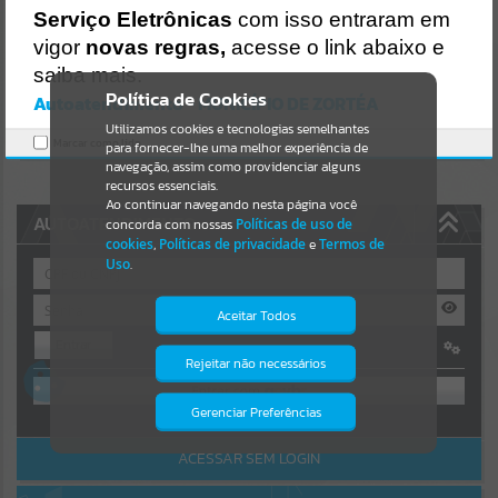
Uncaught SyntaxError: Unexpected token '('
Serviço Eletrônicas
com isso entraram em
https://zortea.atende.net/cidadao/pagina/static/bundle/wpo_index_
Resultados para
""
2_base_l2_portal_editores_sync_ba916f3256046a54cb047e8d7094a
vigor
novas regras,
acesse o link abaixo e
74a.js?v=780d20e4:47
saiba mais.
Verificar Mais Detalhes
Portais
Política de Cookies
Autoatendimento - MUNICÍPIO DE ZORTÉA
OK
Utilizamos cookies e tecnologias semelhantes
Por favor, aguarde...
Marcar como lido.
para fornecer-lhe uma melhor experiência de
navegação, assim como providenciar alguns
NOTÍCIAS
recursos essenciais.
Ao continuar navegando nesta página você
AUTOATENDIMENTO
concorda com nossas
Políticas de uso de
Por favor, aguarde...
cookies
,
Políticas de privacidade
e
Termos de
Uso
.
SUBPORTAIS
Aceitar Todos
Entrar
Por favor, aguarde...
Rejeitar não necessários
Isto significa que diversos recursos
OU
providenciados poderão não estar
disponíveis.
Gerenciar Preferências
SERVIÇOS
Cadastre-se
|
Recuperar Senha
ACESSAR SEM LOGIN
Por favor, aguarde...