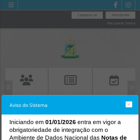
Cadastre-se
Atende.Net
Recuperar Senha
EMISSÃO DE
LICITAÇÕES
CONSULTA DE
Aviso do Sistema
PROTOCOLO
PROTOCOLO
Erro
SISTEMA
Gerenciamento do Sistema
I
niciando em
01/01/2026
entra em vigor a
CÓDIGO DA MENSAGEM:
EST-000040
obrigatoriedade de integração com o
Ocorreu um erro de script:
Ambiente de Dados Nacional das
Notas de